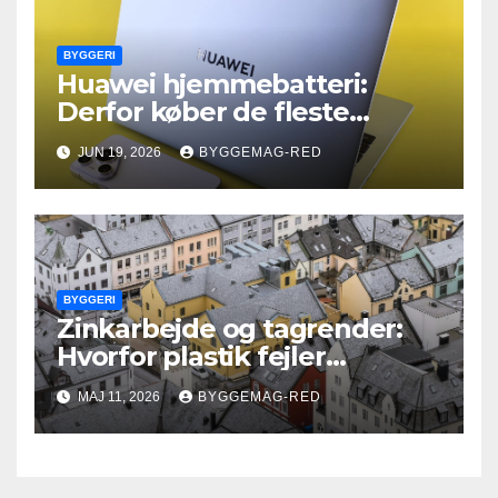
BYGGERI
Huawei hjemmebatteri:
Derfor køber de fleste
forkert kapacitet – og hvad
JUN 19, 2026
BYGGEMAG-RED
det koster dem
BYGGERI
Zinkarbejde og tagrender:
Hvorfor plastik fejler
hurtigere end zink
MAJ 11, 2026
BYGGEMAG-RED