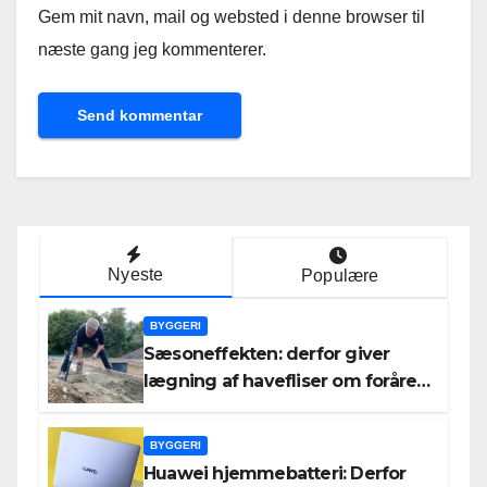
Gem mit navn, mail og websted i denne browser til
næste gang jeg kommenterer.
Nyeste
Populære
BYGGERI
Sæsoneffekten: derfor giver
lægning af havefliser om foråret
og efteråret bedre resultater
end om sommeren
BYGGERI
Huawei hjemmebatteri: Derfor