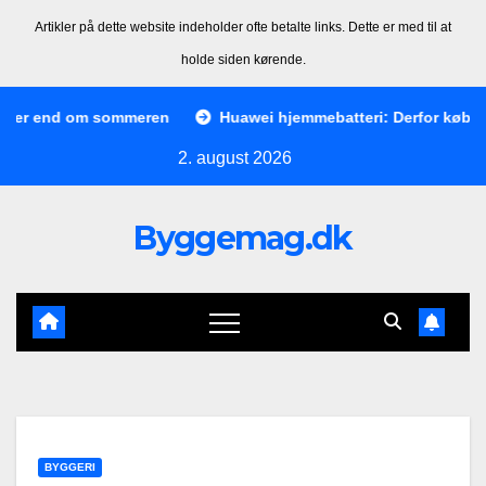
Artikler på dette website indeholder ofte betalte links. Dette er med til at
holde siden kørende.
Skip
om sommeren
Huawei hjemmebatteri: Derfor køber de fleste fo
to
2. august 2026
content
Byggemag.dk
BYGGERI