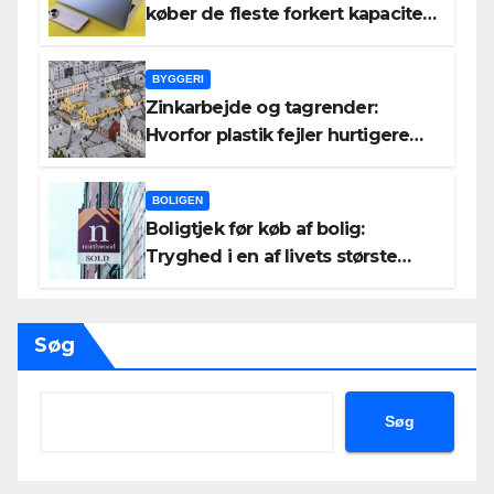
køber de fleste forkert kapacitet
– og hvad det koster dem
BYGGERI
Zinkarbejde og tagrender:
Hvorfor plastik fejler hurtigere
end zink
BOLIGEN
Boligtjek før køb af bolig:
Tryghed i en af livets største
beslutninger
Søg
Søg