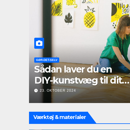
GØR-DET-SELV
Sådan laver du en
DIY-kunstvæg til dit
hjem
23. OKTOBER 2024
Værktøj & materialer