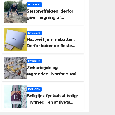
BYGGERI
Sæsoneffekten: derfor
giver lægning af
havefliser om foråret og
efteråret bedre resultater
BYGGERI
end om sommeren
Huawei hjemmebatteri:
Derfor køber de fleste
forkert kapacitet – og
hvad det koster dem
BYGGERI
Zinkarbejde og
tagrender: Hvorfor plastik
fejler hurtigere end zink
BOLIGEN
Boligtjek før køb af bolig:
Tryghed i en af livets
største beslutninger