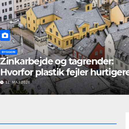
GERI
inkarbejde og tagrender:
vorfor plastik fejler hurtigere
nd zink
1. MAJ 2026