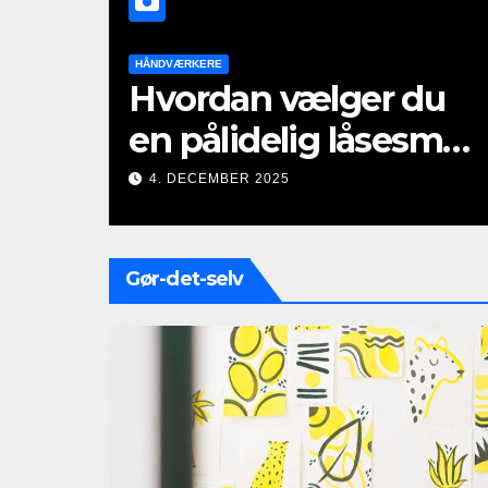
HÅNDVÆRKERE
Hvordan vælger du
en pålidelig låsesmed
i dit lokalområde
4. DECEMBER 2025
Gør-det-selv