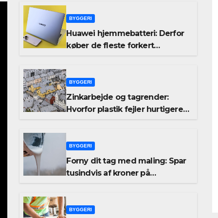
BYGGERI
Huawei hjemmebatteri: Derfor
køber de fleste forkert
kapacitet – og hvad det koster
dem
BYGGERI
Zinkarbejde og tagrender:
Hvorfor plastik fejler hurtigere
end zink
BYGGERI
Forny dit tag med maling: Spar
tusindvis af kroner på
tagrenovering
BYGGERI