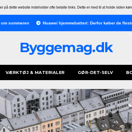
ler på dette website indeholder ofte betalte links. Dette er med til at holde siden kø
meren
Huawei hjemmebatteri: Derfor køber de fleste forkert 
Byggemag.dk
VÆRKTØJ & MATERIALER
GØR-DET-SELV
BO