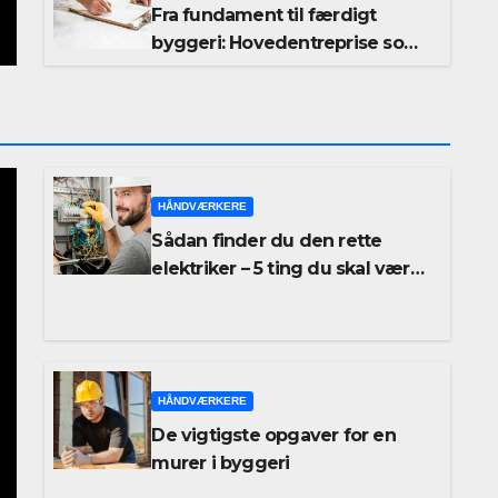
Fra fundament til færdigt
byggeri: Hovedentreprise som
din sikkerhed for kvalitet og
timing
HÅNDVÆRKERE
Sådan finder du den rette
elektriker – 5 ting du skal være
opmærksom på
HÅNDVÆRKERE
De vigtigste opgaver for en
murer i byggeri