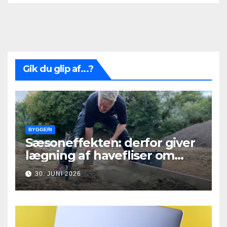
Gik du glip af...?
BYGGERI
Sæsoneffekten: derfor giver
lægning af havefliser om
foråret og efteråret bedre
30. JUNI 2026
resultater end om
sommeren