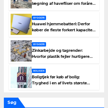
lægning af havefliser om foråret
og efteråret bedre resultater
end om sommeren
BYGGERI
Huawei hjemmebatteri: Derfor
køber de fleste forkert kapacitet
– og hvad det koster dem
BYGGERI
Zinkarbejde og tagrender:
Hvorfor plastik fejler hurtigere
end zink
BOLIGEN
Boligtjek før køb af bolig:
Tryghed i en af livets største
beslutninger
Søg