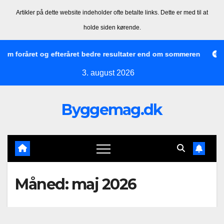
Artikler på dette website indeholder ofte betalte links. Dette er med til at
holde siden kørende.
Skip
oråret og efteråret bedre resultater end om sommeren
Huawei
to
3. august 2026
content
Byggemag.dk
Måned:
maj 2026